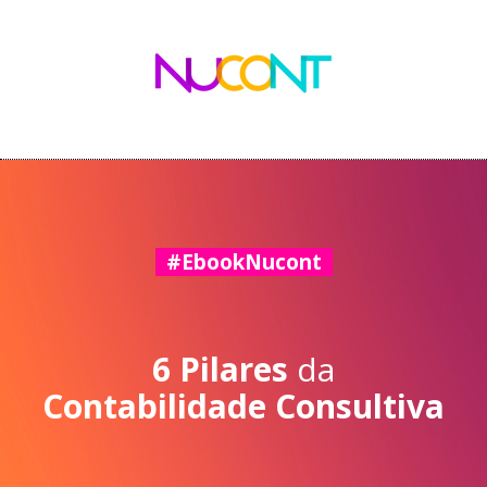
#EbookNucont
6 Pilares
da
Contabilidade Consultiva